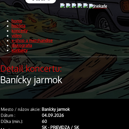
home
história
koncerty
video
e-shop a merchandise
diskografia
kontakty
Detail koncertu:
Banícky jarmok
Miesto / názov akcie:
Banícky jarmok
Dátum :
04.09.2026
Dĺžka (min.):
60
SK - PRIEVIDZA / SK