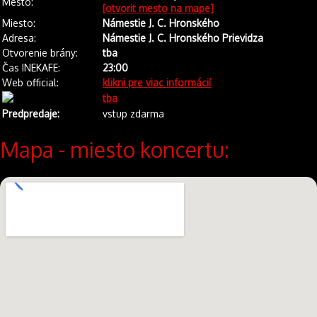
Mesto:
[otvorit mesto na mape]
Miesto:
Námestie J. C. Hronského
Adresa:
Námestie J. C. Hronského Prievidza
Otvorenie brány:
tba
Čas INEKAFE:
23:00
Web official:
klikni pre viac informácií
tba
Predpredaje:
vstup zdarma
Mapa - miesto koncertu: