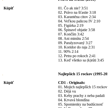
Kúpiť
01. Čo ak nie? 3:51
02. Právo na šťastie 3:18
03. Karanténa citov 2:34
04. Veľkou palicou IV 2:10
05. Figúrka 2:19
06. Špinavé objatie 3:58
07. Končím 3:42
08. Ani minútu 2:54
09. Paralyzovaný 3:27
10. Koridor do raja 2:31
11. 90% 2:14
12. Petra po rokoch 2:41
13. Keď všetko sa (k)rúti 3:45
Najlepších 15 rockov (1995-201
Kúpiť
CD1 - Originals:
01. Mojich najlepších 15 rockov
02. Déjà vu
03. Keby prachy z neba padali
04. Krvavá blondína
05. Spomienky na budúcnosť