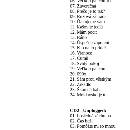
06. Veľkou palicou III
07. Záverečná
08. Prečo je to tak?
09. Ružová záhrada
10. Ďakujeme vám
11. Kašovité jedlá
12. Mám pocit
13. Ráno
14. Úspešne zapojení
15. Kto na to príde?
16. Vianoce
17. Čumil
18. Svätý pokoj
19. Veľkou palicou
20. 090x
21. Sám proti všetkým
22. Zrkadlo
23. Škaredá baba
24. Moldavsko je tu
CD2 - Unplugged:
01. Posledná záchrana
02. Čas beží
03. Pomôžte mi so mnou