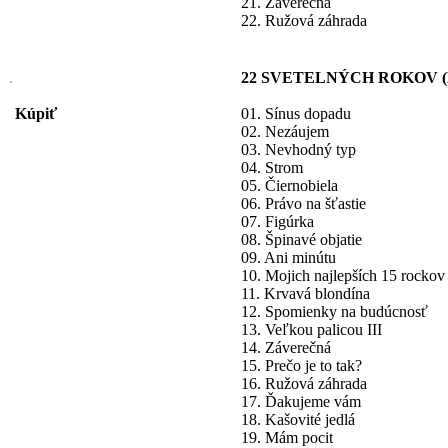
21. Záverečná
22. Ružová záhrada
22 SVETELNÝCH ROKOV (Bes
Kúpiť
01. Sínus dopadu
02. Nezáujem
03. Nevhodný typ
04. Strom
05. Čiernobiela
06. Právo na šťastie
07. Figúrka
08. Špinavé objatie
09. Ani minútu
10. Mojich najlepších 15 rockov
11. Krvavá blondína
12. Spomienky na budúcnosť
13. Veľkou palicou III
14. Záverečná
15. Prečo je to tak?
16. Ružová záhrada
17. Ďakujeme vám
18. Kašovité jedlá
19. Mám pocit