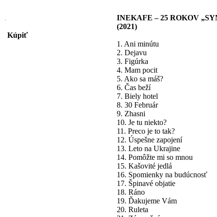
INEKAFE – 25 ROKOV „SYMP
(2021)
Kúpiť
1. Ani minútu
2. Dejavu
3. Figúrka
4. Mam pocit
5. Ako sa máš?
6. Čas beží
7. Biely hotel
8. 30 Február
9. Zhasni
10. Je tu niekto?
11. Preco je to tak?
12. Úspešne zapojení
13. Leto na Ukrajine
14. Pomôžte mi so mnou
15. Kašovité jedlá
16. Spomienky na budúcnosť
17. Špinavé objatie
18. Ráno
19. Ďakujeme Vám
20. Ruleta