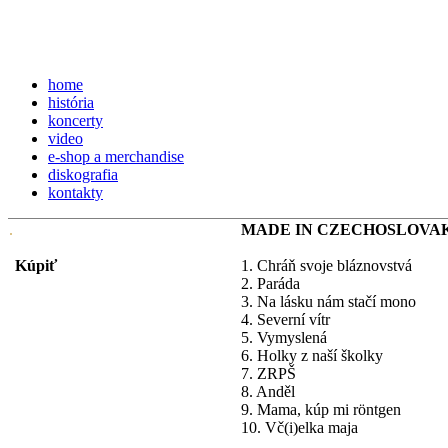
home
história
koncerty
video
e-shop a merchandise
diskografia
kontakty
MADE IN CZECHOSLOVAKI
Kúpiť
1. Chráň svoje bláznovstvá
2. Paráda
3. Na lásku nám stačí mono
4. Severní vítr
5. Vymyslená
6. Holky z naší školky
7. ZRPŠ
8. Anděl
9. Mama, kúp mi röntgen
10. Vč(i)elka maja