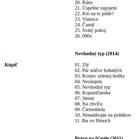
20. Ráno
21. Úspešne zapojení
22. Kto na to príde?
23. Vianoce
24. Čumil
25. Svätý pokoj
26. 090x
Nevhodný typ (2014)
Kúpiť
01. Zlý
02. Pár sráčov bohatých
03. Koniec zelenej bodky
04. Nezáujem
05. Nevhodný typ
06. Kopaničiarska
07. Strom
08. Na chvíľu
09. Čiernobiela
10. Nenadávajte na politikov
11. Iba vo filmoch
Právo na šťastie (2011)